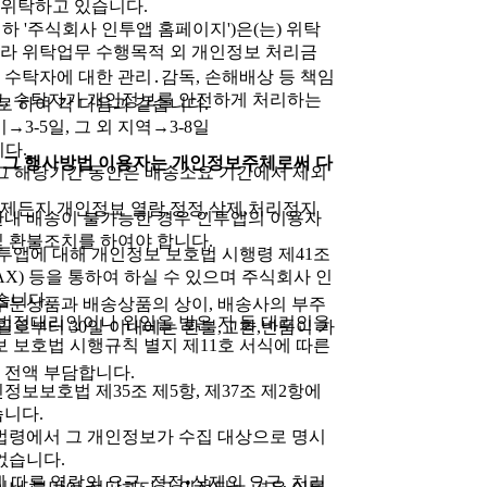
 위탁하고 있습니다.
m'이하 '주식회사 인투앱 홈페이지')은(는) 위탁
따라 위탁업무 수행목적 외 개인정보 처리금
, 수탁자에 대한 관리․감독, 손해배상 등 책임
고, 수탁자가 개인정보를 안전하게 처리하는
로 하여 각 다음과 같습니다.
→3-5일, 그 외 지역→3-8일
다.
및 그 행사방법 이용자는 개인정보주체로써 다
 그 해당기간 동안은 배송소요 기간에서 제외
제든지 개인정보 열람,정정,삭제,처리정지
기한내 배송이 불가능한 경우 인투앱의 이용자
및 환불조치를 하여야 합니다.
투앱에 대해 개인정보 보호법 시행령 제41조
AX) 등을 통하여 하실 수 있으며 주식회사 인
습니다.
, 주문상품과 배송상품의 상이, 배송사의 부주
 법정대리인이나 위임을 받은 자 등 대리인을
입일로부터 30일 이내에는 환불,교환,반품이 가
보 보호법 시행규칙 별지 제11호 서식에 따른
이 전액 부담합니다.
정보보호법 제35조 제5항, 제37조 제2항에
습니다.
 법령에서 그 개인정보가 수집 대상으로 명시
없습니다.
 따른 열람의 요구, 정정•삭제의 요구, 처리