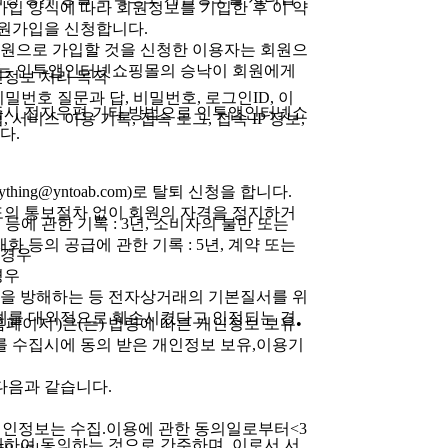
가입 양식에 따라 회원정보를 기입한 후 이 약
원가입을 신청합니다.
회원으로 가입할 것을 신청한 이용자는 회원으
기는 인투앱인터넷쇼핑몰의 승낙이 회원에게
인정보 처리 목적
비밀번호 질문과 답, 비밀번호, 로그인ID, 이
, 즉시 전자우편 기타 방법으로 인투앱인터넷쇼
, 서비스 이용 기록, 접속 로그, 접속 IP 정보,
다.
청
thing@yntoab.com)로 탈퇴 신청을 합니다.
별도의 통보절차 없이 회원의 자격을 정지하거
 등에 관한 기록 : 3년, 소비자의 불만 또는
재화 등의 공급에 관한 기록 : 5년, 계약 또는
 경우
경우
용을 방해하는 등 전자상거래의 기본질서를 위
명예를 대외적으로 훼손시켰다고 인정되는 경
페이지')은(는) 법령에 따른 개인정보 보유•
 수집시에 동의 받은 개인정보 보유,이용기
다음과 같습니다.
개인정보는 수집.이용에 관한 동의일로부터<3
대하여 동의하는 것으로 간주하며, 이로서 서