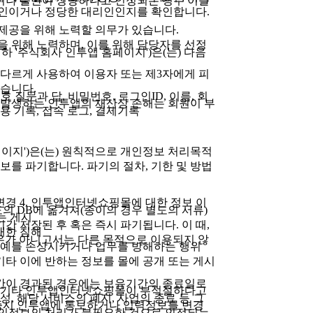
이나 불만이 정당하다고 인정되는 경우 이를
 본인이거나 정당한 대리인인지를 확인합니다.
 제공을 위해 노력할 의무가 있습니다.
을 위해 노력하며, 이를 위해 담당자를 선정
m'이하 '주식회사 인투앱 홈페이지')은(는) 다음
 다르게 사용하여 이용자 또는 제3자에게 피
습니다.
호 질문과 답, 비밀번호, 로그인ID, 이름, 회
, 발생하는 인투앱의 재산상 손해는 회원이 부
이용 기록, 접속 로그, 결제기록
이지')은(는) 원칙적으로 개인정보 처리목적
를 파기합니다. 파기의 절차, 기한 및 방법
변경 4. 인투앱인터넷쇼핑몰에 대한 정보 이
의 DB에 옮겨져(종이의 경우 별도의 서류)
는 게시
간 저장된 후 혹은 즉시 파기됩니다. 이 때,
대한 침해
우가 아니고서는 다른 목적으로 이용되지 않
명예를 손상시키거나 업무를 방해하는 행위
 기타 이에 반하는 정보를 몰에 공개 또는 게시
간이 경과된 경우에는 보유기간의 종료일로
 등 기타 인투앱인터넷쇼핑몰이 부적절하다고
성, 해당 서비스의 폐지, 사업의 종료 등 그
즉시 인투앱에 통보하거나 입력정보를 변경
인정보의 처리가 불필요한 것으로 인정되는