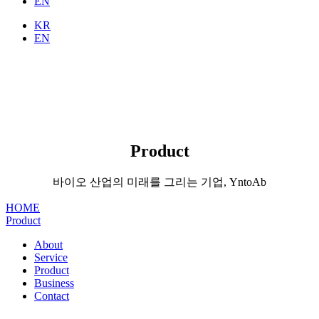
EN
KR
EN
Product
바이오 산업의 미래를 그리는 기업, YntoAb
HOME
Product
About
Service
Product
Business
Contact